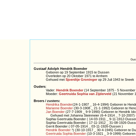
Gus
Gustaaf Adolph Hendrik Boender
Geboren op 19 September 1915 te Dussen
Overleden op 20 Oktober 1971 te Arnhem
Gehuwd met
Sjoerdtje Groninger
op 29 Juli 1943 te Sneek
Ouders
:
Vader:
Hendrik Boender
(14 September 1875 - 5 November
Moeder:
Geertruida Sophia van Zijderveld
(21 November 1
Broers / zusters:
Hendrika Boender
(24-1-1907 _ 16-4-1994) Geboren te Hendr
Marianne Boender
(30-3-1908 _ 21-1-1992) Geboren te Hend
Jan Boender
(27-7-1909 _ 9-9-1990) Geboren te Hendrik Id
Gehuwd met Johanna Steinmeier (6-4-1914 _ 7-10-2007) Ge
Sophia Geertruida Boender ( 14-03-1911 _ 9-11-1912-Dussen
Sophia Geertruida Boender ( 17-11-1912 _ 31-08-1926-Duss
Gerrit Boender ( 07-05-1914 _ 03-11-1926-Dussen )
Hendrik Boender
³) (30-10-1917 _ 30-4-1945) Geboren te Dus
Geertruida Sophia Boender
(10-3-1921 _ 3-9-1999) Geboren 