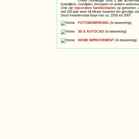
Onder Genalogie vindt u alle achterhaa
huwelijken, overlijden, beroepen en andere wetens
Ook zijn
bijzondere familierelaties
op genomen, wa
wel 150 jaar weer bij elkaar kwamen ten gevolge va
Deze kwartierstaat loopt van ca. 1550 tot 2007.
FOTOBEWERKING
(In bewerking)
3D & AUTOCAD
(In bewerking)
HOME IMPROVEMENT
(In bewerking).