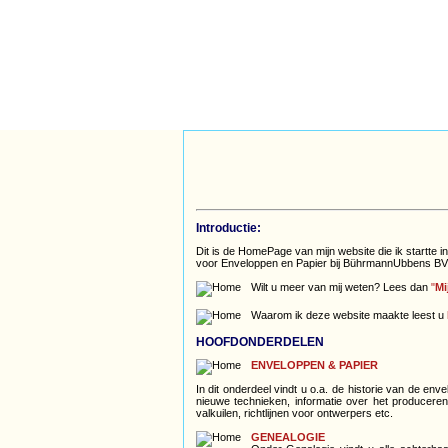
Introductie:
Dit is de HomePage van mijn website die ik startte 
voor Enveloppen en Papier bij BührmannUbbens BV
Wilt u meer van mij weten? Lees dan
"
Mi
Waarom ik deze website maakte leest u
HOOFDONDERDELEN
ENVELOPPEN & PAPIER
In dit onderdeel vindt u o.a. de historie van de en
nieuwe technieken, informatie over het producere
valkuilen, richtlijnen voor ontwerpers etc.
GENEALOGIE