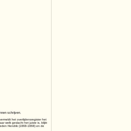
nnen schrijven.
rmeldt het overlijdensregister het
welk geslacht het juiste is, blijkt
rleden Hendrik (1868-1868) en de