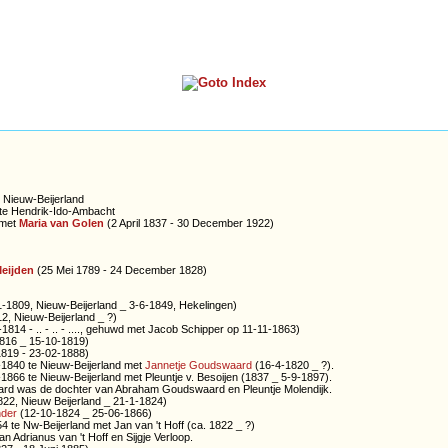
e Nieuw-Beijerland
 te Hendrik-Ido-Ambacht
 met
Maria van Golen
(2 April 1837 - 30 December 1922)
Meijden
(25 Mei 1789 - 24 December 1828)
-1809, Nieuw-Beijerland _ 3-6-1849, Hekelingen)
2, Nieuw-Beijerland _ ?)
1814 - .. - .. - ...., gehuwd met Jacob Schipper op 11-11-1863)
816 _ 15-10-1819)
- 1819 - 23-02-1888)
840 te Nieuw-Beijerland met
Jannetje Goudswaard
(16-4-1820 _ ?).
6 te Nieuw-Beijerland met Pleuntje v. Besoijen (1837 _ 5-9-1897).
as de dochter van Abraham Goudswaard en Pleuntje Molendijk.
22, Nieuw Beijerland _ 21-1-1824)
nder
(12-10-1824 _ 25-06-1866)
e Nw-Beijerland met Jan van 't Hoff (ca. 1822 _ ?)
rianus van 't Hoff en Sijgje Verloop.