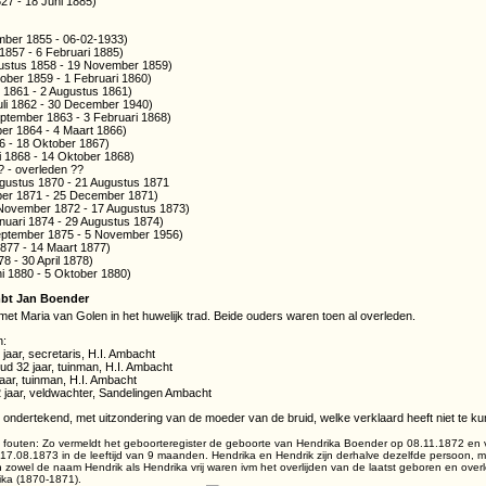
827 - 18 Juni 1885)
mber 1855 - 06-02-1933)
1857 - 6 Februari 1885)
ustus 1858 - 19 November 1859)
ober 1859 - 1 Februari 1860)
 1861 - 2 Augustus 1861)
uli 1862 - 30 December 1940)
ptember 1863 - 3 Februari 1868)
r 1864 - 4 Maart 1866)
6 - 18 Oktober 1867)
i 1868 - 14 Oktober 1868)
? - overleden ??
gustus 1870 - 21 Augustus 1871
er 1871 - 25 December 1871)
 November 1872 - 17 Augustus 1873)
nuari 1874 - 29 Augustus 1874)
ptember 1875 - 5 November 1956)
877 - 14 Maart 1877)
8 - 30 April 1878)
i 1880 - 5 Oktober 1880)
bt Jan Boender
met Maria van Golen in het huwelijk trad. Beide ouders waren toen al overleden.
n:
aar, secretaris, H.I. Ambacht
ud 32 jaar, tuinman, H.I. Ambacht
aar, tuinman, H.I. Ambacht
2 jaar, veldwachter, Sandelingen Ambacht
ondertekend, met uitzondering van de moeder van de bruid, welke verklaard heeft niet te ku
) fouten: Zo vermeldt het geboorteregister de geboorte van Hendrika Boender op 08.11.1872 en ve
7.08.1873 in de leeftijd van 9 maanden. Hendrika en Hendrik zijn derhalve dezelfde persoon, maar 
 zowel de naam Hendrik als Hendrika vrij waren ivm het overlijden van de laatst geboren en ove
ika (1870-1871).