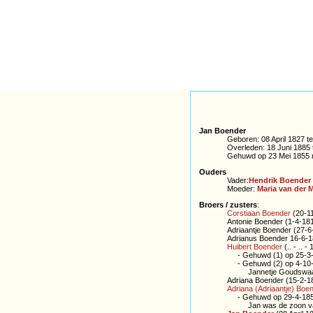
Jan Boender
Geboren: 08 April 1827 t
Overleden: 18 Juni 1885
Gehuwd op 23 Mei 1855
Ouders
Vader:
Hendrik Boender
Moeder:
Maria van der 
Broers / zusters
:
Corstiaan Boender
(20-11
Antonie Boender (1-4-181
Adriaantje Boender (27-6-
Adrianus Boender 16-6-1
Huibert Boender
(.. - .. 
- Gehuwd (1) op 25-3-1
- Gehuwd (2) op 4-10-186
Jannetje Goudswaard w
Adriana Boender (15-2-18
Adriana (Adriaantje) Boe
- Gehuwd op 29-4-1854 t
Jan was de zoon van Ad