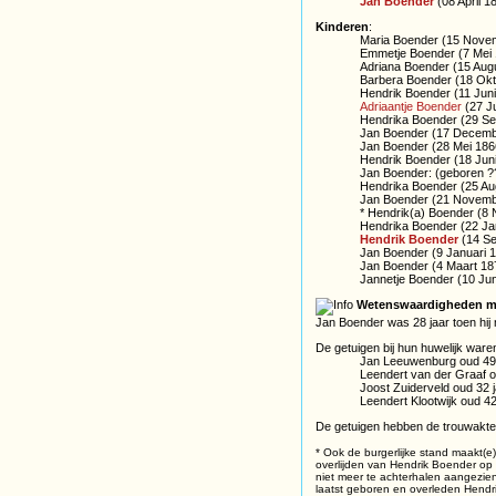
Jan Boender
(08 April 1
Kinderen
:
Maria Boender (15 Nove
Emmetje Boender (7 Mei 
Adriana Boender (15 Aug
Barbera Boender (18 Okt
Hendrik Boender (11 Juni
Adriaantje Boender
(27 J
Hendrika Boender (29 Se
Jan Boender (17 Decembe
Jan Boender (28 Mei 186
Hendrik Boender (18 Jun
Jan Boender: (geboren ?
Hendrika Boender (25 Au
Jan Boender (21 Novemb
* Hendrik(a) Boender (8
Hendrika Boender (22 Ja
Hendrik Boender
(14 Se
Jan Boender (9 Januari 1
Jan Boender (4 Maart 187
Jannetje Boender (10 Jun
Wetenswaardigheden m
Jan Boender was 28 jaar toen hij 
De getuigen bij hun huwelijk ware
Jan Leeuwenburg oud 49 j
Leendert van der Graaf o
Joost Zuiderveld oud 32 j
Leendert Klootwijk oud 4
De getuigen hebben de trouwakte 
* Ook de burgerlijke stand maakt(e
overlijden van Hendrik Boender op 1
niet meer te achterhalen aangezien
laatst geboren en overleden Hendr