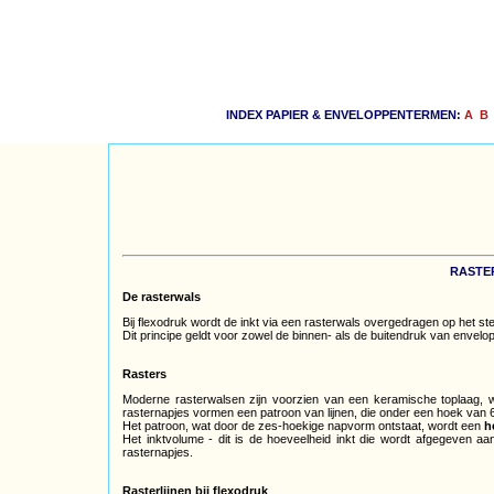
INDEX PAPIER & ENVELOPPENTERMEN:
A
B
RASTE
De rasterwals
Bij flexodruk wordt de inkt via een rasterwals overgedragen op het s
Dit principe geldt voor zowel de binnen- als de buitendruk van enve
Rasters
Moderne rasterwalsen zijn voorzien van een keramische toplaag, 
rasternapjes vormen een patroon van lijnen, die onder een hoek van 
Het patroon, wat door de zes-hoekige napvorm ontstaat, wordt een
h
Het inktvolume - dit is de hoeveelheid inkt die wordt afgegeven aan
rasternapjes.
Rasterlijnen bij flexodruk