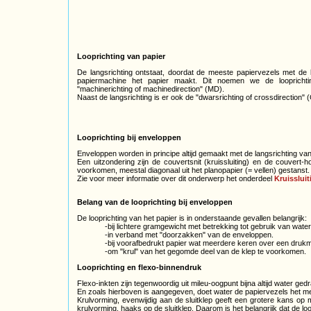
Looprichting van papier
De langsrichting ontstaat, doordat de meeste papiervezels met de 
papiermachine het papier maakt. Dit noemen we de looprichti
"machinerichting of machinedirection" (MD).
Naast de langsrichting is er ook de "dwarsrichting of crossdirection"
Looprichting bij enveloppen
Enveloppen worden in principe altijd gemaakt met de langsrichting van
Een uitzondering zijn de couvertsnit (kruissluiting) en de couvert-
voorkomen, meestal diagonaal uit het planopapier (= vellen) gestanst.
Zie voor meer informatie over dit onderwerp het onderdeel
Kruissluit
Belang van de looprichting bij enveloppen
De looprichting van het papier is in onderstaande gevallen belangrijk:
-bij lichtere gramgewicht met betrekking tot gebruik van water
-in verband met "doorzakken" van de enveloppen.
-bij voorafbedrukt papier wat meerdere keren over een druk
-om "krul" van het gegomde deel van de klep te voorkomen.
Looprichting en flexo-binnendruk
Flexo-inkten zijn tegenwoordig uit mileu-oogpunt bijna altijd water ged
En zoals hierboven is aangegeven, doet water de papiervezels het me
Krulvorming, evenwijdig aan de sluitklep geeft een grotere kans op 
krulvorming, haaks op de sluitklep. Daarom is het belangrijk dat de lo