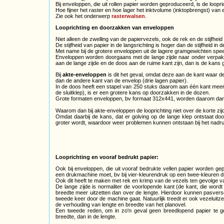
Bij enveloppen, die uit rollen papier worden geproduceerd, is de loopr
Hoe fijner het raster en hoe lager het inktvolume (inktopbrengst) van 
Zie ook het onderwerp
rasterwalsen
.
Looprichting en doorzakken van enveloppen
Niet alleen de zwelling van de papiervezels, ook de rek en de stijfheid
De stijfheid van papier in de langsrichting is hoger dan de stijfheid in 
Met name bij de grotere enveloppen uit de lagere gramgewichten speelt 
Enveloppen worden doorgaans met de lange zijde naar onder verpakt i
aan de lange zijde en de doos aan de ruime kant zijn, dan is de kans
Bij
akte-enveloppen
is dit het geval, omdat deze aan de kant waar de
dan de andere kant van de envelop (drie lagen papier).
In de doos heeft een stapel van 250 stuks daarom aan één kant meer r
de sluitklep), is er een grotere kans op doorzakken in de dozen.
Grote formaten enveloppen, bv formaat 312x441, worden daarom dan
Waarom dan bij akte-enveloppen de looprichting niet over de korte zij
Omdat daarbij de kans, dat er golving op de lange klep ontstaat door
groter wordt, waardoor weer problemen kunnen ontstaan bij het nad
Looprichting en vooraf bedrukt papier:
Ook bij enveloppen, die uit vooraf bedrukte vellen papier worden gep
een drukmachine moet, bv bij vier-kleurendruk op een twee-kleuren dru
Ook dit heeft te maken met rek en krimp van de vezels ten gevolge v
De lange zijde is normaliter de voorlopende kant (de kant, die wordt
breedte meer uitzetten dan over de lengte. Hierdoor kunnen pasversc
tweede keer door de machine gaat. Natuurlijk treedt er ook vezeluitze
de verhouding van lengte en breedte van het planovel.
Een tweede reden, om in zo'n geval geen breedlopend papier te ge
breedte, dan in de lengte.