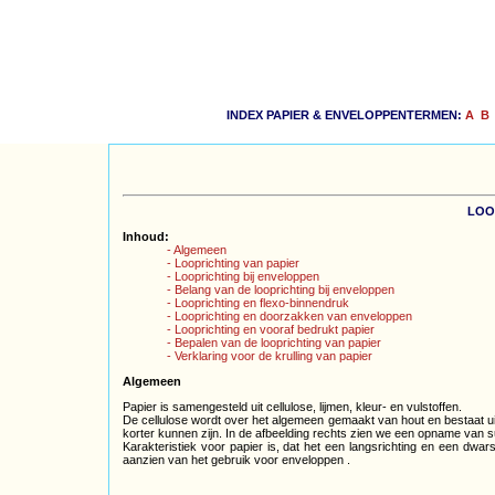
INDEX PAPIER & ENVELOPPENTERMEN:
A
B
LOO
Inhoud:
- Algemeen
- Looprichting van papier
- Looprichting bij enveloppen
- Belang van de looprichting bij enveloppen
- Looprichting en flexo-binnendruk
- Looprichting en doorzakken van enveloppen
- Looprichting en vooraf bedrukt papier
- Bepalen van de looprichting van papier
- Verklaring voor de krulling van papier
Algemeen
Papier is samengesteld uit cellulose, lijmen, kleur- en vulstoffen.
De cellulose wordt over het algemeen gemaakt van hout en bestaat uit 
korter kunnen zijn. In de afbeelding rechts zien we een opname van sul
Karakteristiek voor papier is, dat het een langsrichting en een dwarsr
aanzien van het gebruik voor enveloppen .