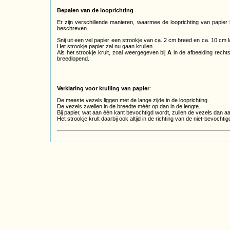
Bepalen van de looprichting
Er zijn verschillende manieren, waarmee de looprichting van papie
beschreven.
Snij uit een vel papier een strookje van ca. 2 cm breed en ca. 10 cm l
Het strookje papier zal nu gaan krullen.
Als het strookje krult, zoal weergegeven bij
A
in de afbeelding rechts
breedlopend.
Verklaring voor krulling van papier
:
De meeste vezels liggen met de lange zijde in de looprichting.
De vezels zwellen in de breedte méér op dan in de lengte.
Bij papier, wat aan één kant bevochtigd wordt, zullen de vezels dan 
Het strookje krult daarbij ook altijd in de richting van de niet-bevochtig