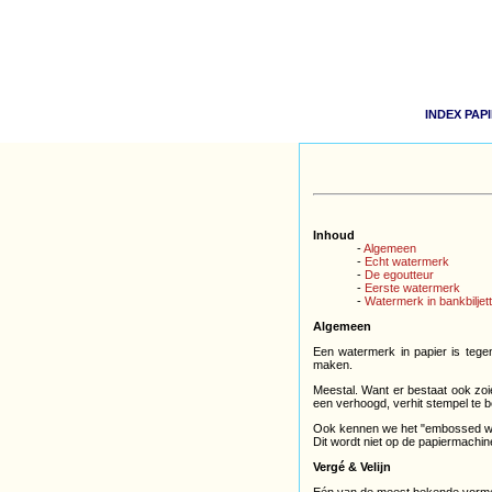
INDEX PAP
Inhoud
-
Algemeen
-
Echt watermerk
-
De egoutteur
-
Eerste watermerk
-
Watermerk in bankbiljet
Algemeen
Een watermerk in papier is tege
maken.
Meestal. Want er bestaat ook zoie
een verhoogd, verhit stempel te 
Ook kennen we het "embossed wa
Dit wordt niet op de papiermachin
Vergé & Velijn
Eén van de meest bekende vorme