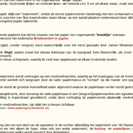
aande, horizontale lijntjes en verticale lijnen, die meestal zo'n 3 cm uit elkaar staan, zoals 
apier altijd een "watermerk", omdat de eerste papiersoorten handmatig met een schepraam
 voorzien van fijne koperdraden naast elkaar, op een aantal plaatsen ondersteund door di
vergeerd papier opleverde.
erde papieren kan bij het vouwen van het papier een zogenaamde "
breeklijn
" ontstaan.
 hierover het onderwerp
Breekranden in papier
.
 (glad, zonder vergure) werd waarschijnlijk voor het eerst gemaakt door James Whatman
oek
Virgil
, waarin zowel het nieuwe lettertype van de typograaf John Baskerville, als (voor h
erwerkt.
n nieuw schepraam, waarbij de zeef was opgebouwd uit elkaar kruisende draden.
watermerk wordt verkregen op een rondzeefmachine, waarbij op het kopergaas van de tromme
mel wentelt zich langzaam door de natte papiermassa en "schept" op die manier een pa
doek wordt de grootste hoeveelheid water afgevoerd waarna de papierbaan verder wordt gedroo
ngebracht, door bovenop de natte papierbaan in een (langzeef)papiermachine een egoutteur
lding in koperdraad gesoldeerd, zodat deze verhoging de papiervezels plaatselijk verdru
rondzeefmachine, zijn altijd het scherpst zichtbaar.
bron:
www.papiergeschiedenis.nl
).
ding zien we een deel van de egoutteur. In de rechter afbeelding het watermerk van "de Haes
zien we niet alleen de haas, maar ook een ander watermerk, de
ketting
- en
waterlijnen
,
apiersoort welke wordt gevoerd door Arjowiggins.