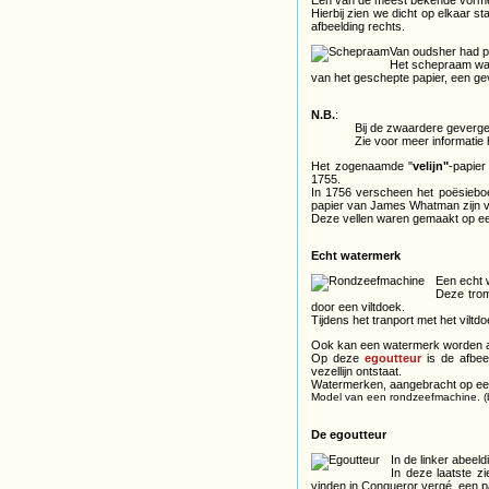
Hierbij zien we dicht op elkaar st
afbeelding rechts.
Van oudsher had p
Het schepraam was
van het geschepte papier, een ge
N.B.
:
Bij de zwaardere geverge
Zie voor meer informatie
Het zogenaamde "
velijn"
-papier
1755.
In 1756 verscheen het poësieb
papier van James Whatman zijn v
Deze vellen waren gemaakt op ee
Echt watermerk
Een echt 
Deze trom
door een viltdoek.
Tijdens het tranport met het vilt
Ook kan een watermerk worden aa
Op deze
egoutteur
is de afbee
vezellijn ontstaat.
Watermerken, aangebracht op een 
Model van een rondzeefmachine. (
De egoutteur
In de linker abeel
In deze laatste 
vinden in Conqueror vergé, een p