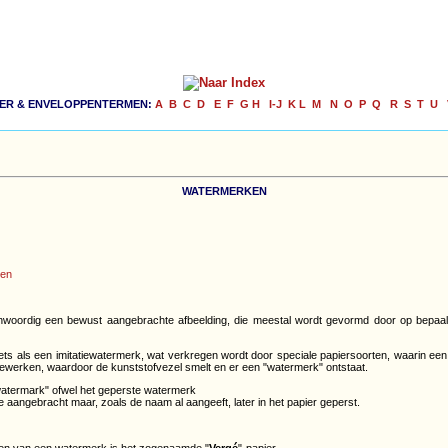
IER & ENVELOPPENTERMEN:
A
B
C
D
E
F
G
H
I-J
K
L
M
N
O
P
Q
R
S
T
U
WATERMERKEN
ten
nwoordig een bewust aangebrachte afbeelding, die meestal wordt gevormd door op bepaal
ts als een imitatiewatermerk, wat verkregen wordt door speciale papiersoorten, waarin een k
bewerken, waardoor de kunststofvezel smelt en er een "watermerk" ontstaat.
termark" ofwel het geperste watermerk
e aangebracht maar, zoals de naam al aangeeft, later in het papier geperst.
n van een watermerk is het zogenaamde "
Vergé
"-papier.