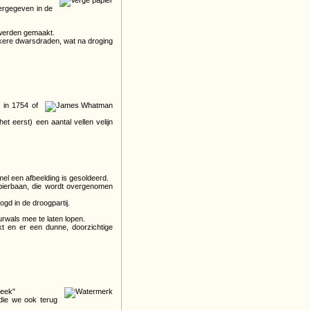
weergegeven in de
 werden gemaakt.
kkere dwarsdraden, wat na droging
 in 1754 of
et eerst) een aantal vellen velijn
l een afbeelding is gesoldeerd.
pierbaan, die wordt overgenomen
gd in de droogpartij.
wals mee te laten lopen.
kt en er een dunne, doorzichtige
beek"
 die we ook terug