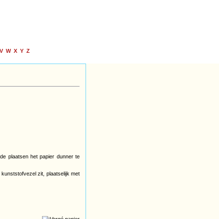
V
W
X
Y
Z
de plaatsen het papier dunner te
unststofvezel zit, plaatselijk met