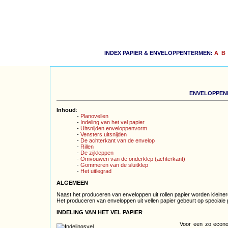
INDEX PAPIER & ENVELOPPENTERMEN:
A
B
ENVELOPPENP
Inhoud
:
-
Planovellen
-
Indeling van het vel papier
-
Uitsnijden enveloppenvorm
-
Vensters uitsnijden
-
De achterkant van de envelop
-
Rillen
-
De zijkleppen
-
Omvouwen van de onderklep (achterkant)
-
Gommeren van de sluitklep
-
Het uitlegrad
ALGEMEEN
Naast het produceren van enveloppen uit rollen papier worden kleine
Het produceren van enveloppen uit vellen papier gebeurt op speciale
INDELING VAN HET VEL PAPIER
Voor een zo econom