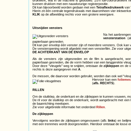
drukwerk, wat in de machine is gebouwd. Zo'n full-colordrukwerk hee
kunnen drukken met een nauwkeurige registerpositie.
Dit kan bijvoorbeeld worden gedaan met een
Tetraflexdrukwerk
van
Hierin zit één centrale tegendrukwals met daaromheen vier inktwerk
KLIK
op de afbeelding rechts voor een grotere weergave.
Uitsnijden vensters
Na het aanbrengen 
vensterstation
(af
papierbaan gesneden.
Dit kan per envelop één venster zijn of meerdere vensters. Ook kan
De vensteropening wordt afgedekt met een vensterfilm. Zie voor uitge
DE ACHTERKANT VAN DE ENVELOP
Als de vensters zijn uitgesneden en de film is aangebracht, wor
papierbaan gesneden, die de vorm hebben van een langgerekte vleug
Door deze "vleugels" weg te snijden, ontstaan de
zijkleppen
en de 
rechts is deze aangegeven met
A
.
De messen, die daarvoor worden gebruikt, worden dan ook wel "vle
Hiervoor kan een
foliemes
(
afb. RECHTS
).
RILLEN
Om de sluitklep, de onderkant en de zijkleppen te kunnen vouwen, m
De ril voor de sluitklep en de onderkant, wordt aangebracht met een 
de baanrichting meelopen.
Zie voor uitgebreide informatie het onderdeel
Rillen
.
De zijkleppen
Vervolgens worden de zijkleppen omgevouwen (afb.
links
) en belij
met een trennmes wordt doorgesneden. Hierdoor ontstaat de losse en