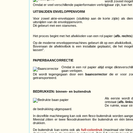
wordt zoveel mogel
Omdat er veel verschillende papierformaten verkrijgbaar zijn, kan het 
UITSNIJDEN ENVELOPPENVORM
Voor zowel akte-enveloppen (sluitklep aan de korte zijde) als dien
uitsnijden van de enveloppenvorm.
Dit gebeurt met een stansmes.
Het proces begint met het afwikkelen van een rol papier (
afb. rechts
)
Op de moderne enveloppenmachines gebeurt dit op een afwikkelbok,
Bovenaan de afwikkelbok is een installatie geplaatst, die het moge
lassen".
PAPIERBAANCORRECTIE
Omdat in een rol papier altijd enige diktevers
gaan verlopen.
Dit wordt tegengegaan door een
baancorrector
die er voor zor
getransporteerd.
BEDRUKKEN: binnen- en buitendruk
Als eerste wordt 
ontstaat (
afb. links
De ruimte, waar str
de bedrukking uitgespaard.
In dezelfde machinegang kan ook een flexo-buitendruk worden aange
Meestal zitten er twee flexodrukwerken tbv buitendruk en één binn
drukken.
De buitendruk kan soms ook als
full-colordruk
(maximaal vier kleure