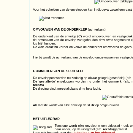
Voor het scheiden van de enveloppen kan in dit geval zowel een vast
OMVOUWEN VAN DE ONDERKLEP
(achterkant)
De onderkant van de envelop (
C
) wordt omgevouwen en vastgeplakt o
de bovenkant van de envelop vastgehouden dmv twee segmenten (
los blijft hangen.
De wals draait nu verder en vouwt de onderkant om waarna de gevo
Hierbij wordt de achterkant van de envelop omgevouwen en vastgepla
GOMMEREN VAN DE SLUITKLEP
De enveloppen worden nu zodanig op elkaar gelegd (gestaffeld) (afb.
De 'gestaffelde' enveloppen worden nu onder het gomwerk (afb.
rechts
).
De droging vindt meestal plaats dmv hete lucht.
Als laatste wordt van elke envelop de sluitklep omgevouwen.
HET UITLEGRAD
Tenslotte wordt elke envelop in een uitlegrad - ook w
naar onder) op de uitlegtafel (afb.
rechts
)geplaatst.
Lees ook het stuk over de
uitvinding van het uitlegrad
.